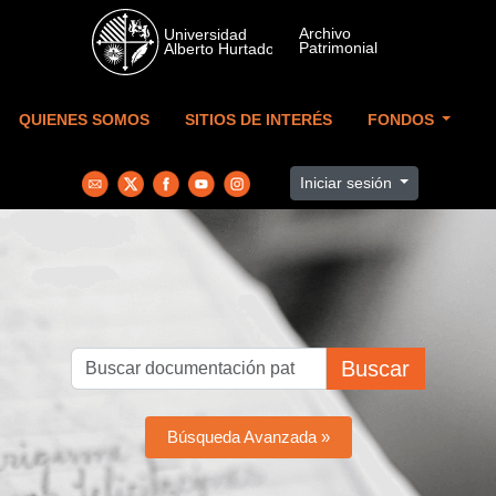
Skip to main content
QUIENES SOMOS
SITIOS DE INTERÉS
FONDOS
Iniciar sesión
Buscar
Búsqueda Avanzada »