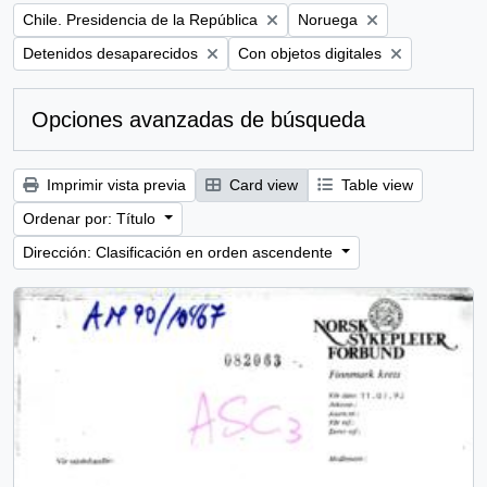
Remove filter:
Remove filter:
Chile. Presidencia de la República
Noruega
Remove filter:
Remove filter:
Detenidos desaparecidos
Con objetos digitales
Opciones avanzadas de búsqueda
Imprimir vista previa
Card view
Table view
Ordenar por: Título
Dirección: Clasificación en orden ascendente