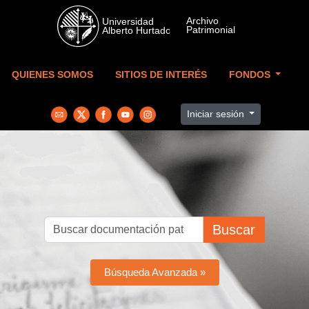
Skip to main content
QUIENES SOMOS
SITIOS DE INTERÉS
FONDOS
Iniciar sesión
Buscar
Búsqueda Avanzada »