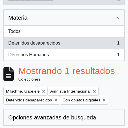
, 1 resultados
Materia
Todos
Detenidos desaparecidos
1
, 1 resultados
Derechos Humanos
1
, 1 resultados
Mostrando 1 resultados
Colecciones
Remove filter:
Remove filter:
Milschhe, Gabriele
Amnistía Internacional
Remove filter:
Remove filter:
Detenidos desaparecidos
Con objetos digitales
Opciones avanzadas de búsqueda