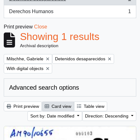
, 1 results
Derechos Humanos
1
, 1 results
Print preview
Close
Showing 1 results
Archival description
Remove filter:
Remove filter:
Milschhe, Gabriele
Detenidos desaparecidos
Remove filter:
With digital objects
Advanced search options
Print preview
Card view
Table view
Sort by: Date modified
Direction: Descending