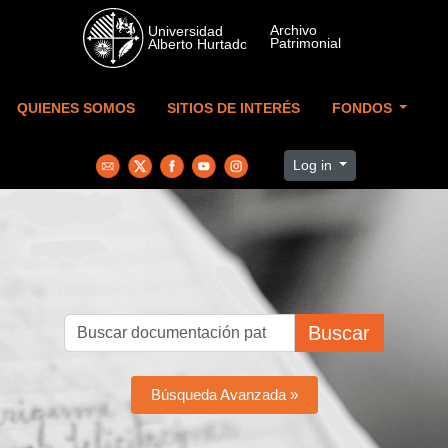
Skip to main content
QUIENES SOMOS
SITIOS DE INTERÉS
FONDOS
Log in
Buscar
Búsqueda Avanzada »