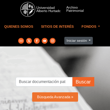
Skip to main content
QUIENES SOMOS
SITIOS DE INTERÉS
FONDOS
Iniciar sesión
Buscar
Búsqueda Avanzada »