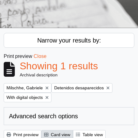
Narrow your results by:
Print preview
Close
Showing 1 results
Archival description
Remove filter:
Remove filter:
Milschhe, Gabriele
Detenidos desaparecidos
Remove filter:
With digital objects
Advanced search options
Print preview
Card view
Table view