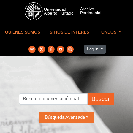
Skip to main content
QUIENES SOMOS
SITIOS DE INTERÉS
FONDOS
Log in
Buscar
Búsqueda Avanzada »