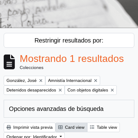
Restringir resultados por:
Mostrando 1 resultados
Colecciones
Remove filter:
Remove filter:
González, José
Amnistía Internacional
Remove filter:
Remove filter:
Detenidos desaparecidos
Con objetos digitales
Opciones avanzadas de búsqueda
Imprimir vista previa
Card view
Table view
Ordenar por: Identificador