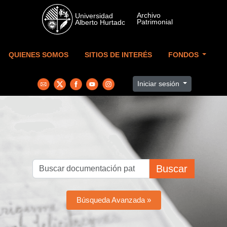
Skip to main content
QUIENES SOMOS
SITIOS DE INTERÉS
FONDOS
Iniciar sesión
Buscar
Búsqueda Avanzada »