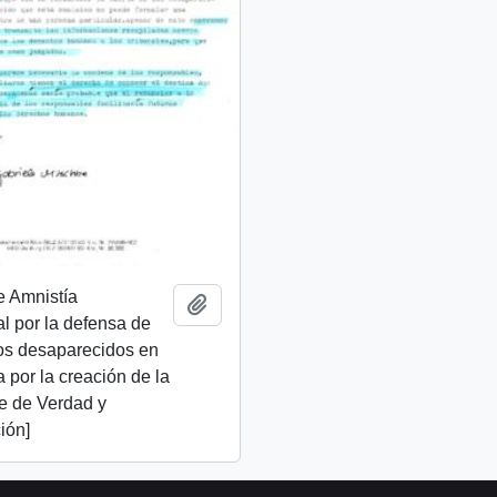
e Amnistía
Añadir al portapapeles
al por la defensa de
os desaparecidos en
ta por la creación de la
e de Verdad y
ión]