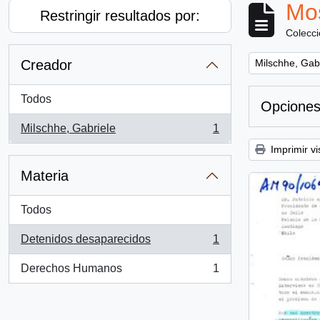
Mos
Restringir resultados por:
Colecc
Remove filter:
Creador
Milschhe, Gab
Todos
Opciones
Milschhe, Gabriele
1
, 1 resultados
Imprimir vi
Materia
Todos
Detenidos desaparecidos
1
, 1 resultados
Derechos Humanos
1
, 1 resultados