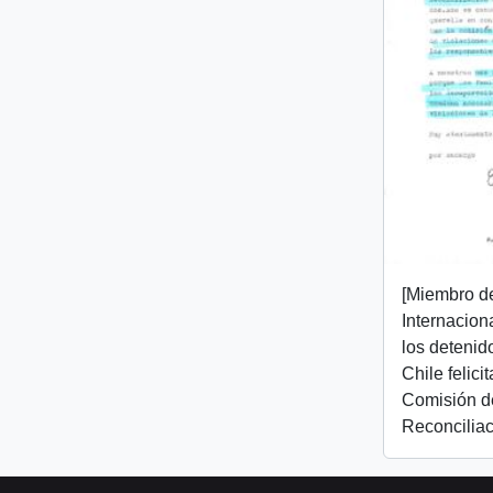
[Miembro d
Internacion
los detenid
Chile felici
Comisión d
Reconciliac