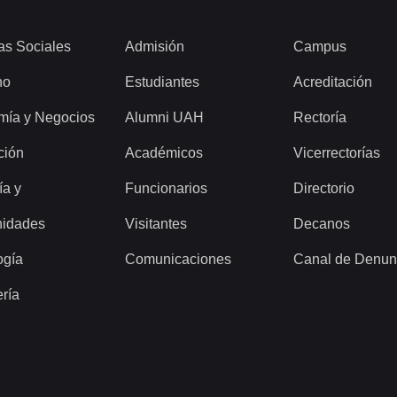
as Sociales
Admisión
Campus
ho
Estudiantes
Acreditación
mía y Negocios
Alumni UAH
Rectoría
ción
Académicos
Vicerrectorías
ía y
Funcionarios
Directorio
idades
Visitantes
Decanos
ogía
Comunicaciones
Canal de Denun
ería