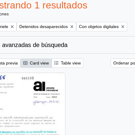
trando 1 resultados
iones
Remove filter:
Remove filter:
riele
Detenidos desaparecidos
Con objetos digitales
 avanzadas de búsqueda
sta previa
Card view
Table view
Ordenar por