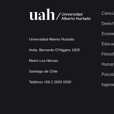
Cienci
Derec
Econo
Universidad Alberto Hurtado
Educa
Avda. Bernardo O’Higgins 1825
Filosof
Metro Los Héroes
Human
Santiago de Chile
Psicol
Teléfono +56 2 2692 0200
Ingeni