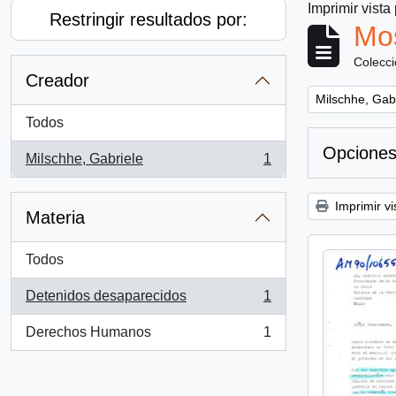
Imprimir vista
Restringir resultados por:
Mos
Colecc
Creador
Remove filter:
Milschhe, Gab
Todos
Opciones
Milschhe, Gabriele
1
, 1 resultados
Imprimir vi
Materia
Todos
Detenidos desaparecidos
1
, 1 resultados
Derechos Humanos
1
, 1 resultados