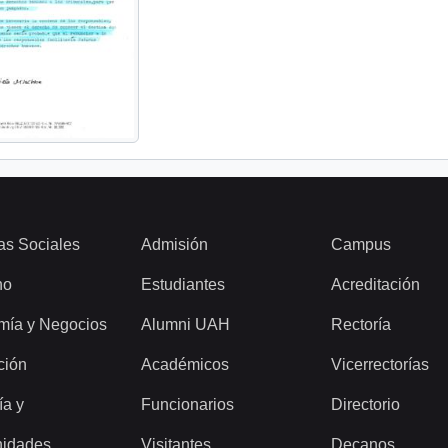
as Sociales
Admisión
Campus
ho
Estudiantes
Acreditación
mía y Negocios
Alumni UAH
Rectoría
ción
Académicos
Vicerrectorías
ía y
Funcionarios
Directorio
idades
Visitantes
Decanos