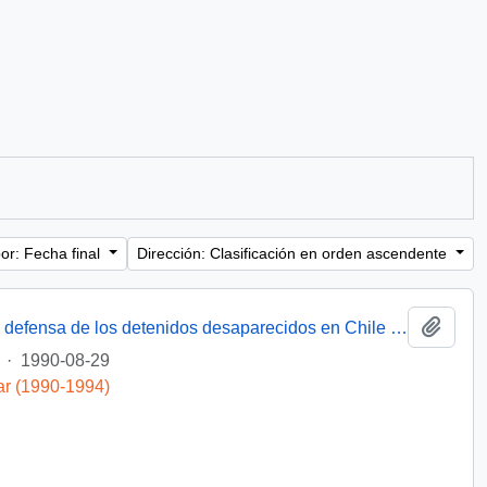
or: Fecha final
Dirección: Clasificación en orden ascendente
Añadi
[Miembro de Amnistía Internacional por la defensa de los detenidos desaparecidos en Chile felicita por la creación de la Comisión de de Verdad y Reconciliación]
·
1990-08-29
ar (1990-1994)