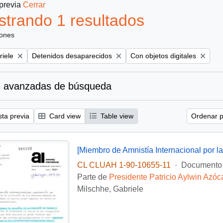
 previa
Cerrar
trando 1 resultados
iones
Remove filter:
Remove filter:
riele
Detenidos desaparecidos
Con objetos digitales
 avanzadas de búsqueda
sta previa
Card view
Table view
Ordenar p
CL CLUAH 1-90-10655-11
·
Documento
Parte de
Presidente Patricio Aylwin Azóc
Milschhe, Gabriele