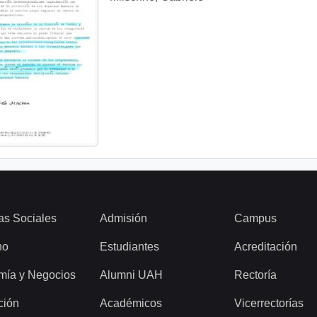
as Sociales
Admisión
Campus
ho
Estudiantes
Acreditación
mía y Negocios
Alumni UAH
Rectoría
ción
Académicos
Vicerrectorías