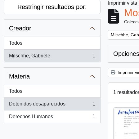
Imprimir vista
Restringir resultados por:
Mos
Colecc
Creador
Remove filter:
Milschhe, Gab
Todos
Opciones
Milschhe, Gabriele
1
, 1 resultados
Imprimir vi
Materia
Todos
1 resultado
Detenidos desaparecidos
1
, 1 resultados
Derechos Humanos
1
, 1 resultados