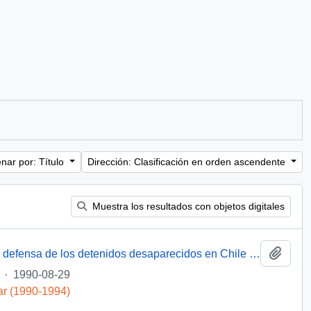
nar por: Título
Dirección: Clasificación en orden ascendente
Muestra los resultados con objetos digitales
Añadi
[Miembro de Amnistía Internacional por la defensa de los detenidos desaparecidos en Chile felicita por la creación de la Comisión de de Verdad y Reconciliación]
·
1990-08-29
ar (1990-1994)