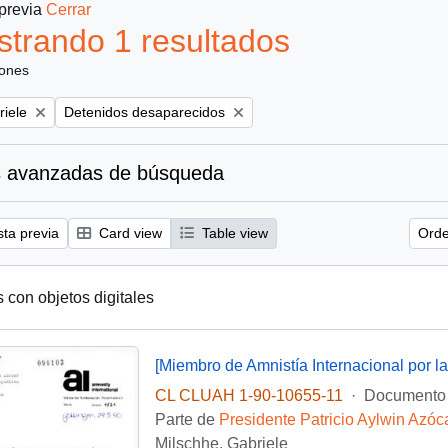
 previa
Cerrar
trando 1 resultados
iones
Remove filter:
riele
Detenidos desaparecidos
 avanzadas de búsqueda
sta previa
Card view
Table view
Orde
s con objetos digitales
CL CLUAH 1-90-10655-11
·
Documento
Parte de
Presidente Patricio Aylwin Azóc
Milschhe, Gabriele