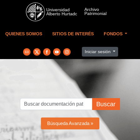
Skip to main content
QUIENES SOMOS
SITIOS DE INTERÉS
FONDOS
Iniciar sesión
Buscar
Búsqueda Avanzada »