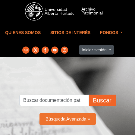
Skip to main content
QUIENES SOMOS
SITIOS DE INTERÉS
FONDOS
Iniciar sesión
Buscar
Búsqueda Avanzada »