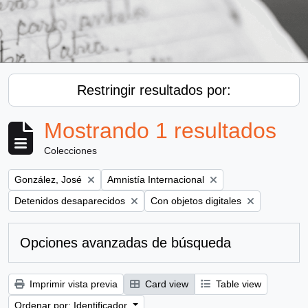
Restringir resultados por:
Mostrando 1 resultados
Colecciones
Remove filter:
Remove filter:
González, José
Amnistía Internacional
Remove filter:
Remove filter:
Detenidos desaparecidos
Con objetos digitales
Opciones avanzadas de búsqueda
Imprimir vista previa
Card view
Table view
Ordenar por: Identificador