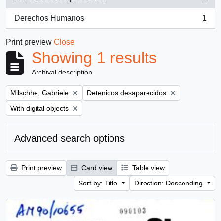
, 1 results
Derechos Humanos
1
, 1 results
Print preview
Close
Showing 1 results
Archival description
Remove filter:
Remove filter:
Milschhe, Gabriele
Detenidos desaparecidos
Remove filter:
With digital objects
Advanced search options
Print preview
Card view
Table view
Sort by: Title
Direction: Descending