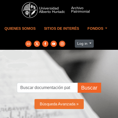
Skip to main content
QUIENES SOMOS
SITIOS DE INTERÉS
FONDOS
Log in
Buscar
Búsqueda Avanzada »