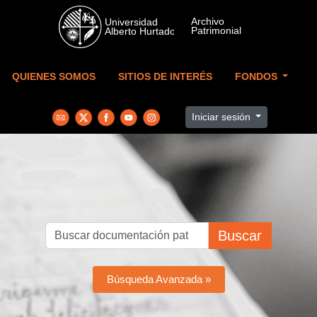
Skip to main content
QUIENES SOMOS
SITIOS DE INTERÉS
FONDOS
Iniciar sesión
Buscar
Búsqueda Avanzada »