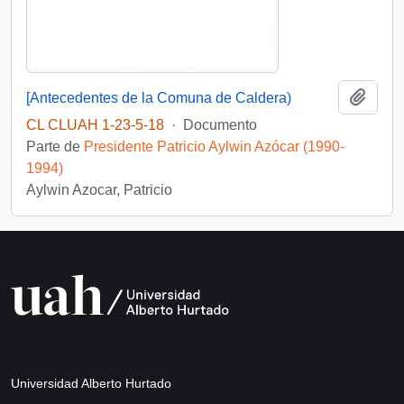
Añadi
[Antecedentes de la Comuna de Caldera)
CL CLUAH 1-23-5-18
·
Documento
Parte de
Presidente Patricio Aylwin Azócar (1990-
1994)
Aylwin Azocar, Patricio
Universidad Alberto Hurtado