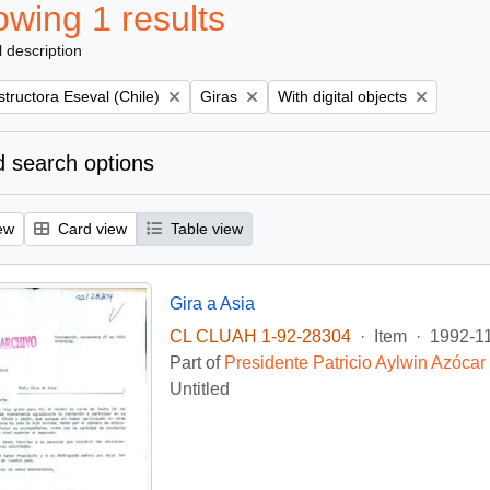
wing 1 results
l description
Remove filter:
Remove filter:
tructora Eseval (Chile)
Giras
With digital objects
 search options
ew
Card view
Table view
Gira a Asia
CL CLUAH 1-92-28304
·
Item
·
1992-1
Part of
Presidente Patricio Aylwin Azócar
Untitled