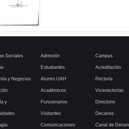
as Sociales
Admisión
Campus
ho
Estudiantes
Acreditación
mía y Negocios
Alumni UAH
Rectoría
ción
Académicos
Vicerrectorías
ía y
Funcionarios
Directorio
idades
Visitantes
Decanos
ogía
Comunicaciones
Canal de Denun