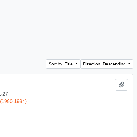
Sort by: Title
Direction: Descending
Add t
1-27
 (1990-1994)