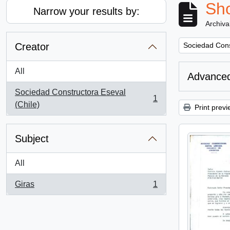
Sho
Narrow your results by:
Archiva
Remove filter:
Creator
Sociedad Cons
All
Advanced
Sociedad Constructora Eseval
1
, 1 results
(Chile)
Print previ
Subject
All
Giras
1
, 1 results