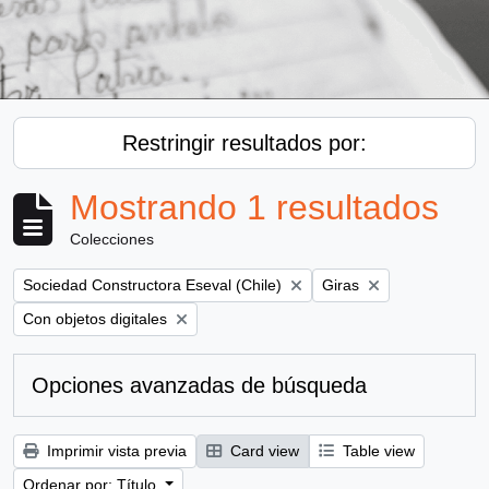
Restringir resultados por:
Mostrando 1 resultados
Colecciones
Remove filter:
Remove filter:
Sociedad Constructora Eseval (Chile)
Giras
Remove filter:
Con objetos digitales
Opciones avanzadas de búsqueda
Imprimir vista previa
Card view
Table view
Ordenar por: Título