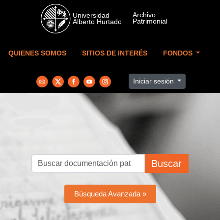
Skip to main content
QUIENES SOMOS
SITIOS DE INTERÉS
FONDOS
Iniciar sesión
Buscar
Búsqueda Avanzada »