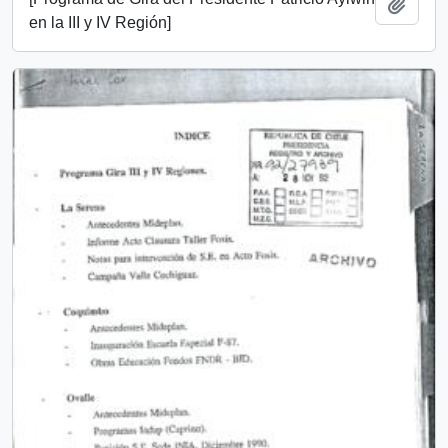
Añadi
en la III y IV Región]