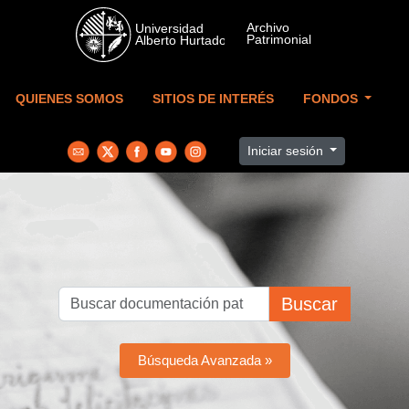
Skip to main content
QUIENES SOMOS
SITIOS DE INTERÉS
FONDOS
Iniciar sesión
Buscar
Búsqueda Avanzada »