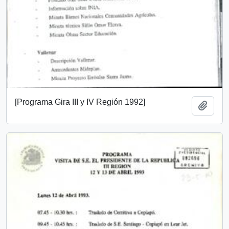
[Programa Gira III y IV Región 1992]
Añadi