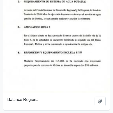
Balance Regional.
Añadi