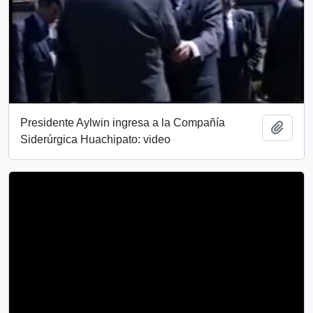
Presidente Aylwin ingresa a la Compañía
Añadi
Siderúrgica Huachipato: video