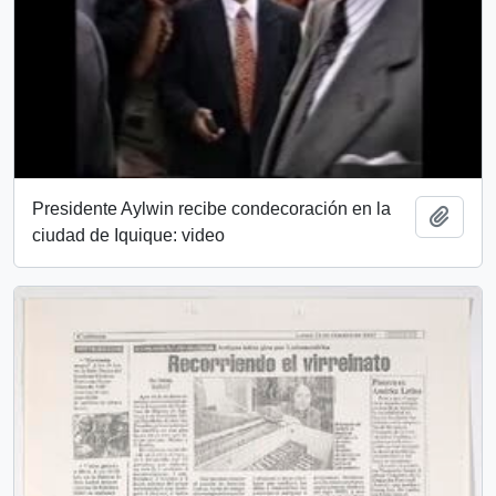
Presidente Aylwin recibe condecoración en la
Añadi
ciudad de Iquique: video