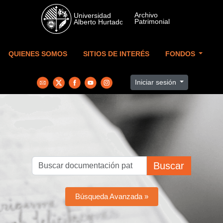
Skip to main content
QUIENES SOMOS
SITIOS DE INTERÉS
FONDOS
Iniciar sesión
Buscar
Búsqueda Avanzada »