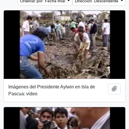
Ordenar por: Fecha final
Dirección: Descendente
Imágenes del Presidente Aylwin en Isla de
Añadi
Pascua: video