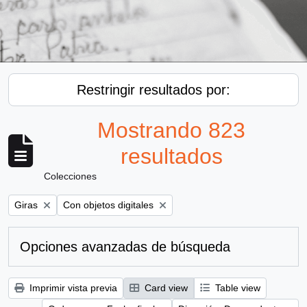
Restringir resultados por:
Mostrando 823
resultados
Colecciones
Remove filter:
Remove filter:
Giras
Con objetos digitales
Opciones avanzadas de búsqueda
Imprimir vista previa
Card view
Table view