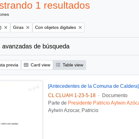
trando 1 resultados
iones
Remove filter:
Remove filter:
)
Giras
Con objetos digitales
 avanzadas de búsqueda
sta previa
Card view
Table view
[Antecedentes de la Comuna de Caldera
CL CLUAH 1-23-5-18
·
Documento
Parte de
Presidente Patricio Aylwin Azóc
Aylwin Azocar, Patricio