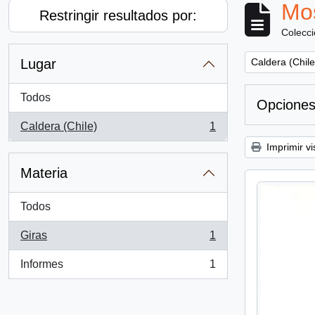
Mos
Restringir resultados por:
Colecc
Remove filter:
Lugar
Caldera (Chile
Todos
Opciones
Caldera (Chile)
1
, 1 resultados
Imprimir vi
Materia
Todos
Giras
1
, 1 resultados
Informes
1
, 1 resultados