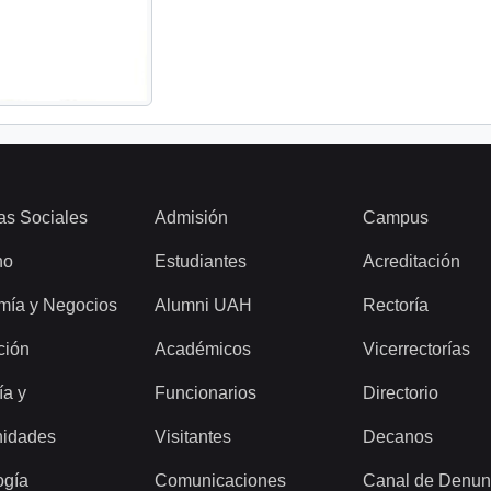
as Sociales
Admisión
Campus
ho
Estudiantes
Acreditación
mía y Negocios
Alumni UAH
Rectoría
ción
Académicos
Vicerrectorías
ía y
Funcionarios
Directorio
idades
Visitantes
Decanos
ogía
Comunicaciones
Canal de Denun