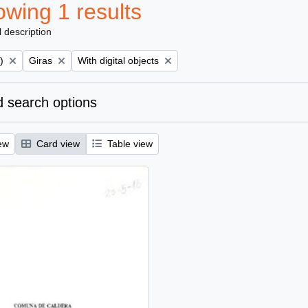
wing 1 results
l description
Remove filter:
Remove filter:
)
Giras
With digital objects
 search options
ew
Card view
Table view