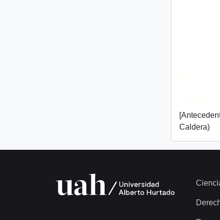
[Anteceden
Caldera)
Cienci
Derec