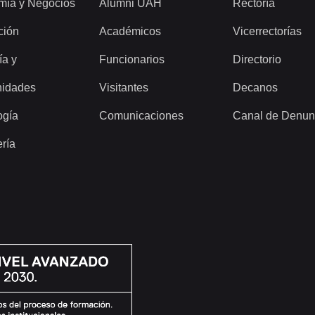
mía y Negocios
Alumni UAH
Rectoría
ción
Académicos
Vicerrectorías
ía y
Funcionarios
Directorio
idades
Visitantes
Decanos
ogía
Comunicaciones
Canal de Denun
ería