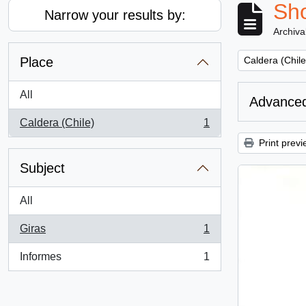
Sho
Narrow your results by:
Archiva
Remove filter:
Place
Caldera (Chile
All
Advanced
Caldera (Chile)
1
, 1 results
Print previ
Subject
All
Giras
1
, 1 results
Informes
1
, 1 results