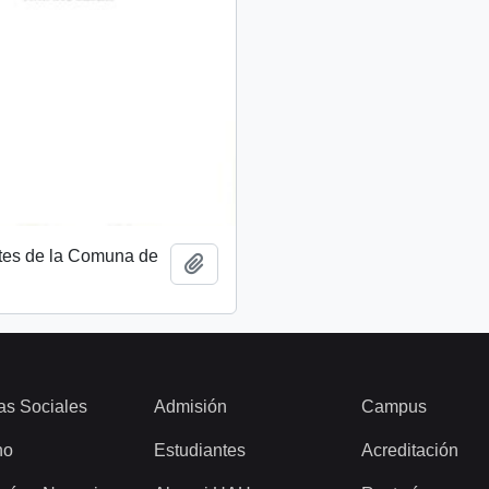
tes de la Comuna de
Add to clipboard
as Sociales
Admisión
Campus
ho
Estudiantes
Acreditación