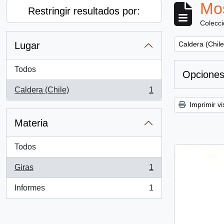
Mos
Restringir resultados por:
Colecc
Remove filter:
Lugar
Caldera (Chile
Todos
Opciones
Caldera (Chile)
1
, 1 resultados
Imprimir vi
Materia
Todos
Giras
1
, 1 resultados
Informes
1
, 1 resultados