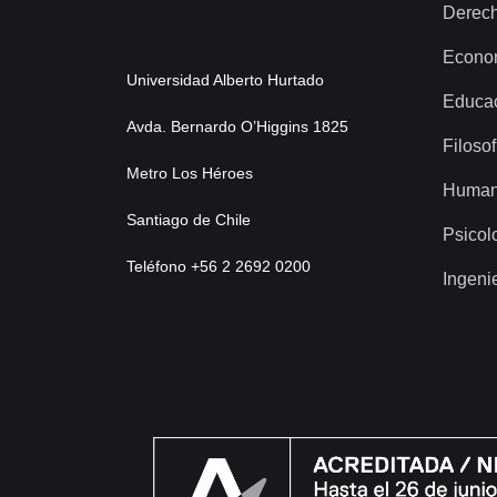
Derec
Econo
Universidad Alberto Hurtado
Educa
Avda. Bernardo O’Higgins 1825
Filosof
Metro Los Héroes
Human
Santiago de Chile
Psicol
Teléfono +56 2 2692 0200
Ingeni