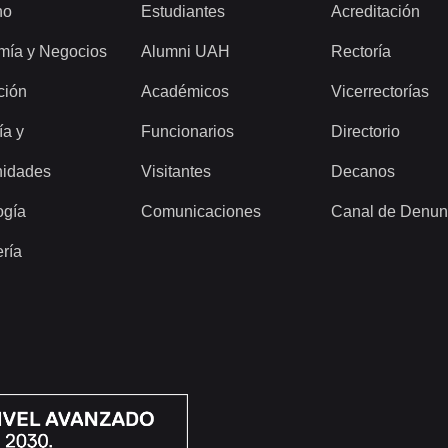
ho
Estudiantes
Acreditación
mía y Negocios
Alumni UAH
Rectoría
ción
Académicos
Vicerrectorías
ía y
Funcionarios
Directorio
idades
Visitantes
Decanos
ogía
Comunicaciones
Canal de Denun
ería