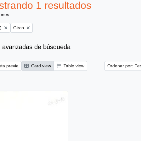
trando 1 resultados
iones
Remove filter:
)
Giras
 avanzadas de búsqueda
sta previa
Card view
Table view
Ordenar por: Fe