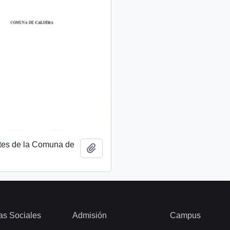
tes de la Comuna de
Añadir al portapapeles
as Sociales
Admisión
Campus