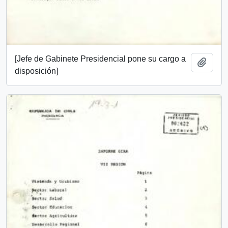
[Jefe de Gabinete Presidencial pone su cargo a
Add t
disposición]