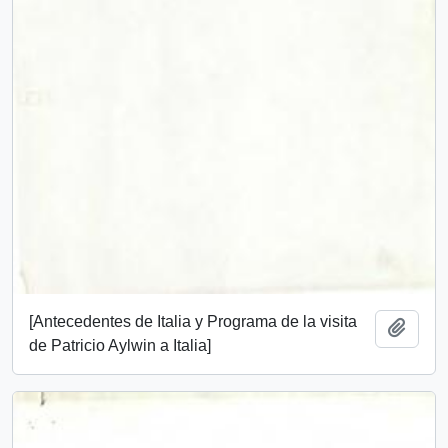
[Antecedentes de Italia y Programa de la visita
Add t
de Patricio Aylwin a Italia]