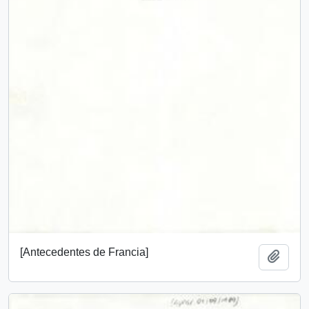
[Antecedentes de Francia]
Add t