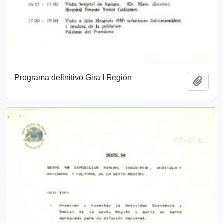
Programa definitivo Gira I Región
Add t