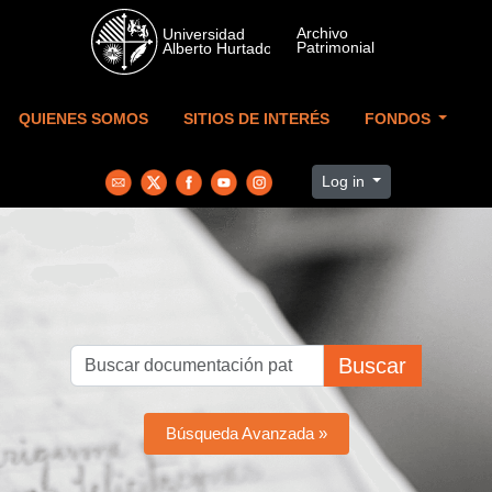
Skip to main content
QUIENES SOMOS
SITIOS DE INTERÉS
FONDOS
Log in
Buscar
Búsqueda Avanzada »