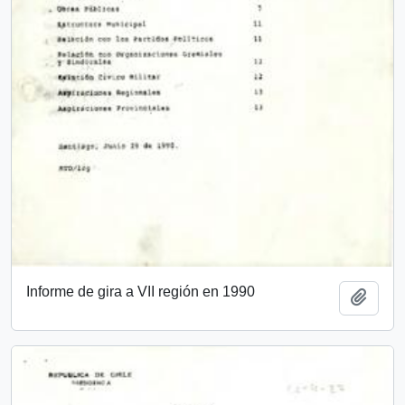
Informe de gira a VII región en 1990
Add t