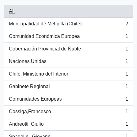
All
Municipalidad de Melipilla (Chile)
2
, 2 results
Comunidad Económica Europea
1
, 1 results
Gobernación Provincial de Ñuble
1
, 1 results
Naciones Unidas
1
, 1 results
Chile. Ministerio del Interior
1
, 1 results
Gabinete Regional
1
, 1 results
Comunidades Europeas
1
, 1 results
Cossiga,Francesco
1
, 1 results
Andreotti, Giulio
1
, 1 results
Spadolini, Giovanni
1