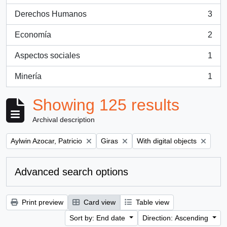
Derechos Humanos
3
, 3 results
Economía
2
, 2 results
Aspectos sociales
1
, 1 results
Minería
1
, 1 results
Showing 125 results
Archival description
Remove filter:
Remove filter:
Remove filter:
Aylwin Azocar, Patricio
Giras
With digital objects
Advanced search options
Print preview
Card view
Table view
Sort by: End date
Direction: Ascending