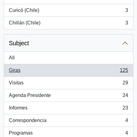
, 4 results
Curicó (Chile)
3
, 3 results
Chillán (Chile)
3
, 3 results
Subject
All
Giras
125
, 125 results
Visitas
29
, 29 results
Agenda Presidente
24
, 24 results
Informes
23
, 23 results
Correspondencia
4
, 4 results
Programas
4
, 4 results