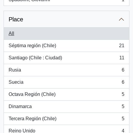
, 1 results
Place
All
Séptima región (Chile)
21
, 21 results
Santiago (Chile : Ciudad)
11
, 11 results
Rusia
6
, 6 results
Suecia
6
, 6 results
Octava Región (Chile)
5
, 5 results
Dinamarca
5
, 5 results
Tercera Región (Chile)
5
, 5 results
Reino Unido
4