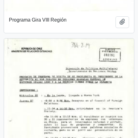
Programa Gira VIII Región
Add t