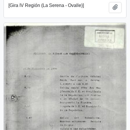
[Gira IV Región (La Serena - Ovalle)]
Add t