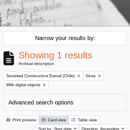
Narrow your results by:
Showing 1 results
Archival description
Remove filter:
Remove filter:
Sociedad Constructora Eseval (Chile)
Giras
Remove filter:
With digital objects
Advanced search options
Print preview
Card view
Table view
Sort by: Start date
Direction: Ascending