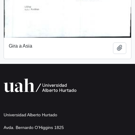
Gira a Asia
Add t
Universidad Alberto Hurtado
Avda. Bernardo O’Higgins 1825