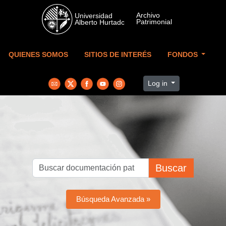
Skip to main content
QUIENES SOMOS
SITIOS DE INTERÉS
FONDOS
Log in
Buscar
Búsqueda Avanzada »