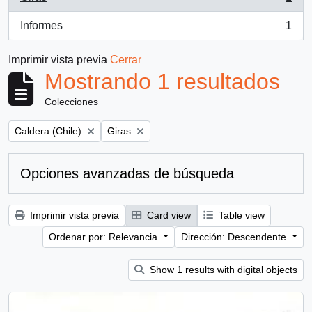
, 1 resultados
Informes
1
, 1 resultados
Imprimir vista previa
Cerrar
Mostrando 1 resultados
Colecciones
Remove filter:
Remove filter:
Caldera (Chile)
Giras
Opciones avanzadas de búsqueda
Imprimir vista previa
Card view
Table view
Ordenar por: Relevancia
Dirección: Descendente
Show 1 results with digital objects