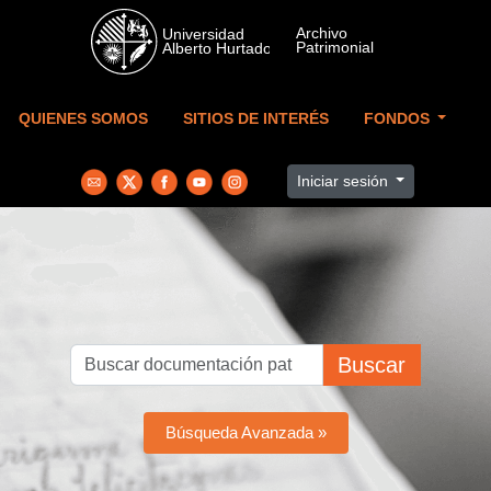
Skip to main content
QUIENES SOMOS
SITIOS DE INTERÉS
FONDOS
Iniciar sesión
Buscar
Búsqueda Avanzada »