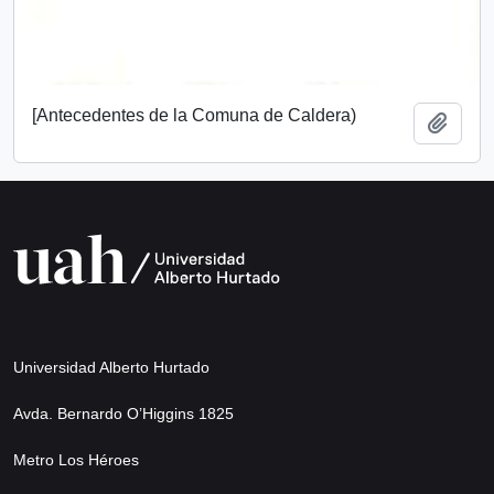
[Antecedentes de la Comuna de Caldera)
Añadi
Universidad Alberto Hurtado
Avda. Bernardo O’Higgins 1825
Metro Los Héroes