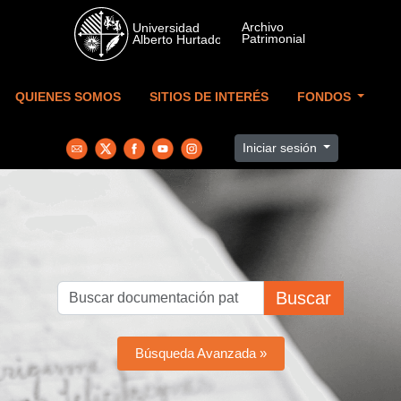
Skip to main content
QUIENES SOMOS
SITIOS DE INTERÉS
FONDOS
Iniciar sesión
Buscar
Búsqueda Avanzada »