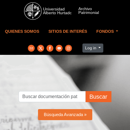
Skip to main content
QUIENES SOMOS
SITIOS DE INTERÉS
FONDOS
Log in
Buscar
Búsqueda Avanzada »