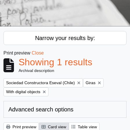
Narrow your results by:
Print preview
Close
Showing 1 results
Archival description
Remove filter:
Remove filter:
Sociedad Constructora Eseval (Chile)
Giras
Remove filter:
With digital objects
Advanced search options
Print preview
Card view
Table view