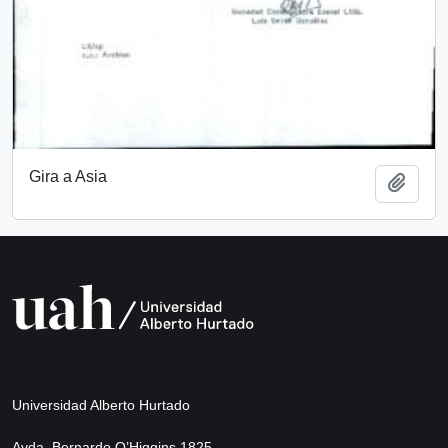
Gira a Asia
Add t
Universidad Alberto Hurtado
Avda. Bernardo O’Higgins 1825