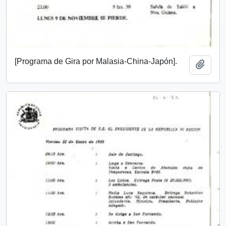
[Programa de Gira por Malasia-China-Japón].
Add t