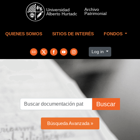
Skip to main content
QUIENES SOMOS
SITIOS DE INTERÉS
FONDOS
Log in
Buscar
Búsqueda Avanzada »