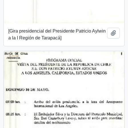
[Gira presidencial del Presidente Patricio Aylwin
Add t
a la I Región de Tarapacá]