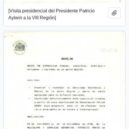
[Visita presidencial del Presidente Patricio
Add t
Aylwin a la VIII Región]