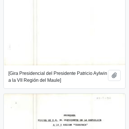
[Gira Presidencial del Presidente Patricio Aylwin
Add t
a la VII Región del Maule]