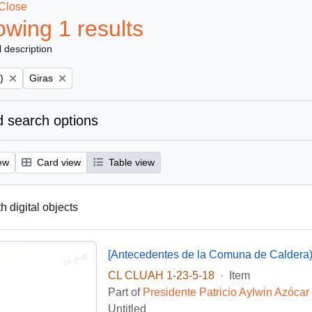
Close
wing 1 results
l description
Remove filter:
)
Giras
 search options
ew
Card view
Table view
th digital objects
[Antecedentes de la Comuna de Caldera
CL CLUAH 1-23-5-18
·
Item
Part of
Presidente Patricio Aylwin Azócar
Untitled