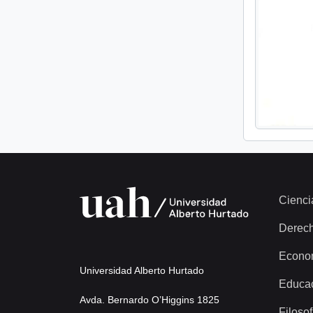
Cienci
Derec
Econo
Universidad Alberto Hurtado
Educa
Avda. Bernardo O’Higgins 1825
Filosof