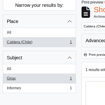
Print preview
Narrow your results by:
Sho
Archiva
Place
Remove filter:
Caldera (Chile
All
Advanced
Caldera (Chile)
1
, 1 results
Print previ
Subject
All
1 results wi
Giras
1
, 1 results
Informes
1
, 1 results