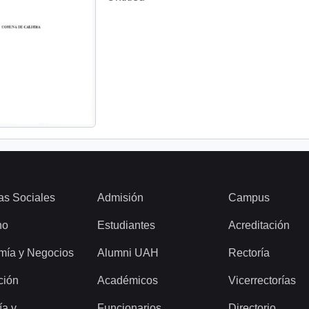
as Sociales
Admisión
Campus
ho
Estudiantes
Acreditación
mía y Negocios
Alumni UAH
Rectoría
ción
Académicos
Vicerrectorías
ía y
Funcionarios
Directorio