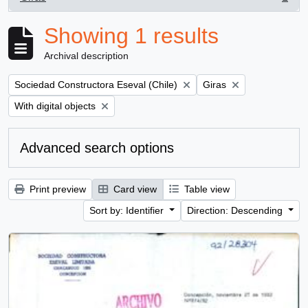
, 1 results
Showing 1 results
Archival description
Remove filter:
Remove filter:
Sociedad Constructora Eseval (Chile)
Giras
Remove filter:
With digital objects
Advanced search options
Print preview
Card view
Table view
Sort by: Identifier
Direction: Descending