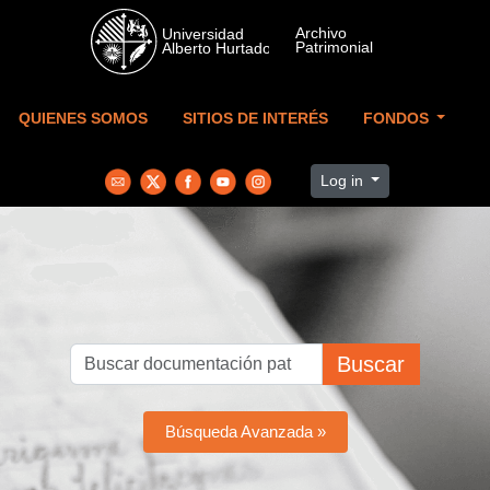
Skip to main content
QUIENES SOMOS
SITIOS DE INTERÉS
FONDOS
Log in
Buscar
Búsqueda Avanzada »