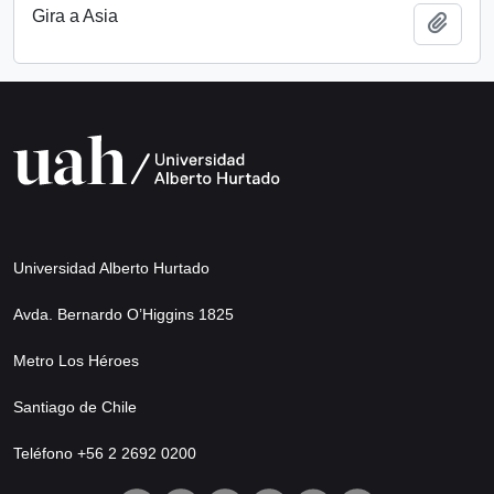
Gira a Asia
Add t
Universidad Alberto Hurtado
Avda. Bernardo O’Higgins 1825
Metro Los Héroes
Santiago de Chile
Teléfono +56 2 2692 0200