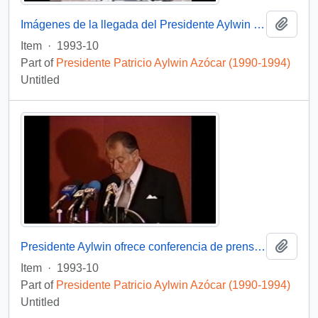
Add t
Imágenes de la llegada del Presidente Aylwin al Buque Escuela Esmeralda en Auckland, Nueva Zelanda: video
Item
·
1993-10
Part of
Presidente Patricio Aylwin Azócar (1990-1994)
Untitled
Add t
Presidente Aylwin ofrece conferencia de prensa en gira por Nueva Zelanda: video
Item
·
1993-10
Part of
Presidente Patricio Aylwin Azócar (1990-1994)
Untitled