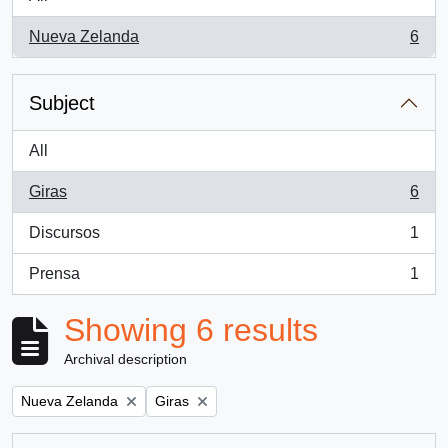
Nueva Zelanda
6
, 6 results
Subject
All
Giras
6
, 6 results
Discursos
1
, 1 results
Prensa
1
, 1 results
Showing 6 results
Archival description
Remove filter:
Remove filter:
Nueva Zelanda
Giras