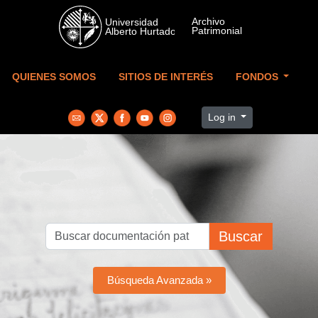
Skip to main content
QUIENES SOMOS
SITIOS DE INTERÉS
FONDOS
Log in
Buscar
Búsqueda Avanzada »