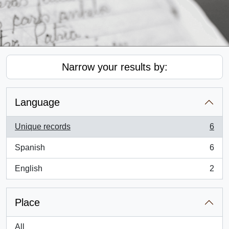
Narrow your results by:
Language
Unique records
6
, 6 results
Spanish
6
, 6 results
English
2
, 2 results
Place
All