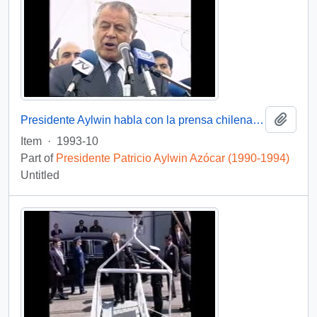
Add t
Presidente Aylwin habla con la prensa chilena durante su gira por Nueva Zelanda: video
Item
·
1993-10
Part of
Presidente Patricio Aylwin Azócar (1990-1994)
Untitled