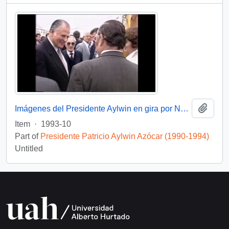
Add t
Imágenes del Presidente Aylwin en gira por Nueva Zelanda: video
Item
·
1993-10
Part of
Presidente Patricio Aylwin Azócar (1990-1994)
Untitled