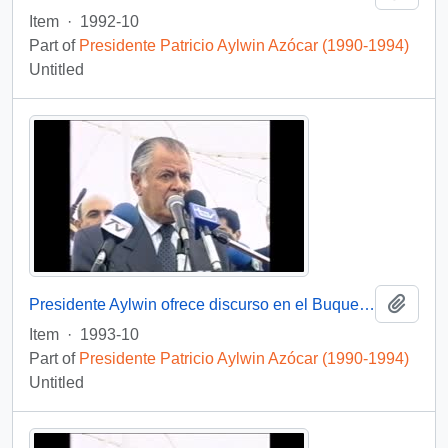
Item
·
1992-10
Part of
Presidente Patricio Aylwin Azócar (1990-1994)
Untitled
Add t
Presidente Aylwin ofrece discurso en el Buque Escuela Esmeralda en gira por Nueva Zelanda: video
Item
·
1993-10
Part of
Presidente Patricio Aylwin Azócar (1990-1994)
Untitled