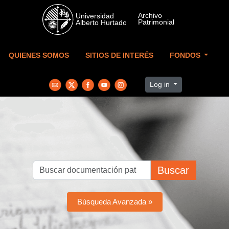
Skip to main content
QUIENES SOMOS
SITIOS DE INTERÉS
FONDOS
Log in
Buscar
Búsqueda Avanzada »