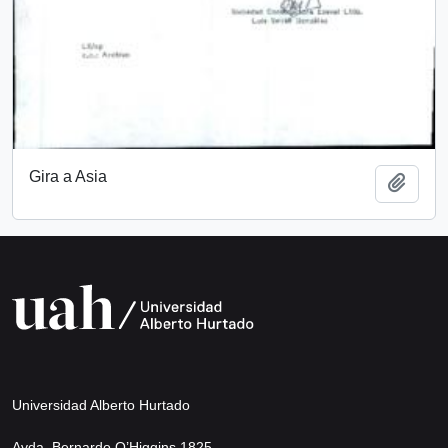
Gira a Asia
Add t
Universidad Alberto Hurtado
Avda. Bernardo O’Higgins 1825