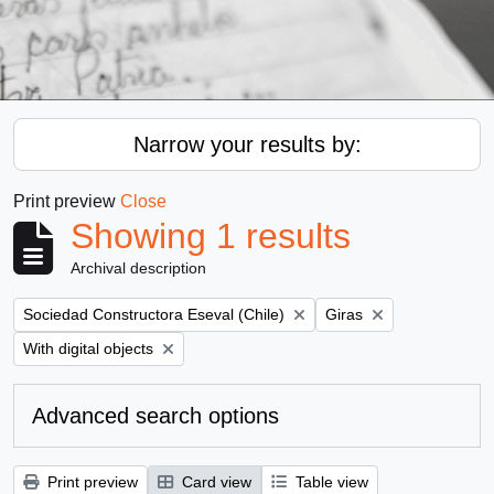
Narrow your results by:
Print preview
Close
Showing 1 results
Archival description
Remove filter:
Remove filter:
Sociedad Constructora Eseval (Chile)
Giras
Remove filter:
With digital objects
Advanced search options
Print preview
Card view
Table view