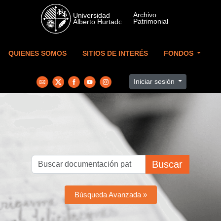
Skip to main content
QUIENES SOMOS
SITIOS DE INTERÉS
FONDOS
Iniciar sesión
Buscar
Búsqueda Avanzada »