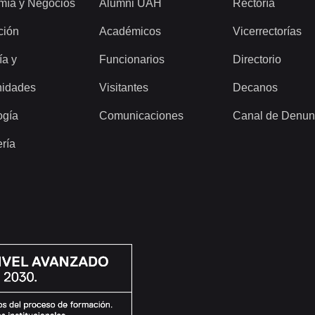
mía y Negocios
Alumni UAH
Rectoría
ción
Académicos
Vicerrectorías
ía y
Funcionarios
Directorio
idades
Visitantes
Decanos
ogía
Comunicaciones
Canal de Denun
ería