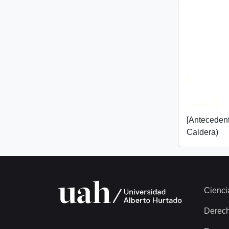
[Anteceden
Caldera)
Cienci
Derec