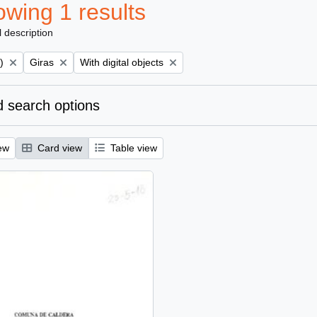
wing 1 results
l description
Remove filter:
Remove filter:
)
Giras
With digital objects
 search options
ew
Card view
Table view