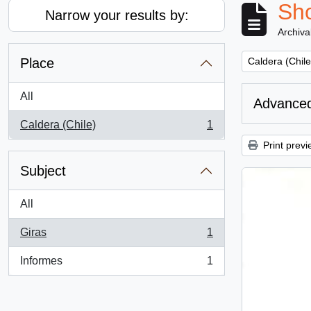
Sho
Narrow your results by:
Archiva
Remove filter:
Place
Caldera (Chile
All
Advanced
Caldera (Chile)
1
, 1 results
Print previ
Subject
All
Giras
1
, 1 results
Informes
1
, 1 results