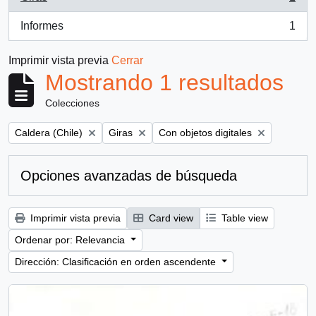
, 1 resultados
Informes
1
, 1 resultados
Imprimir vista previa
Cerrar
Mostrando 1 resultados
Colecciones
Remove filter:
Remove filter:
Remove filter:
Caldera (Chile)
Giras
Con objetos digitales
Opciones avanzadas de búsqueda
Imprimir vista previa
Card view
Table view
Ordenar por: Relevancia
Dirección: Clasificación en orden ascendente