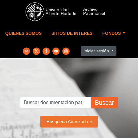
Skip to main content
QUIENES SOMOS
SITIOS DE INTERÉS
FONDOS
Iniciar sesión
Buscar
Búsqueda Avanzada »