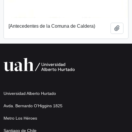
[Antecedentes de la Comuna de Caldera)
Añadi
Universidad Alberto Hurtado
Avda. Bernardo O’Higgins 1825
Metro Los Héroes
Santiago de Chile