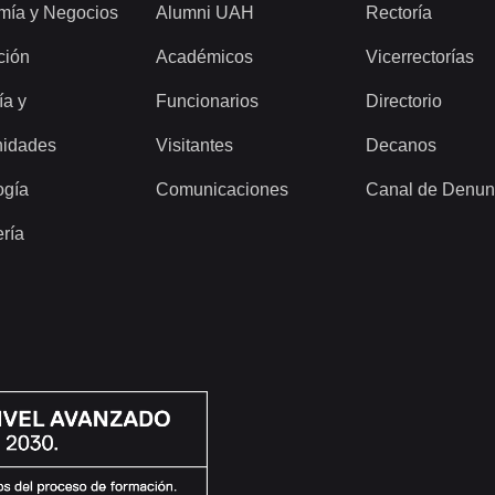
mía y Negocios
Alumni UAH
Rectoría
ción
Académicos
Vicerrectorías
ía y
Funcionarios
Directorio
idades
Visitantes
Decanos
ogía
Comunicaciones
Canal de Denun
ería