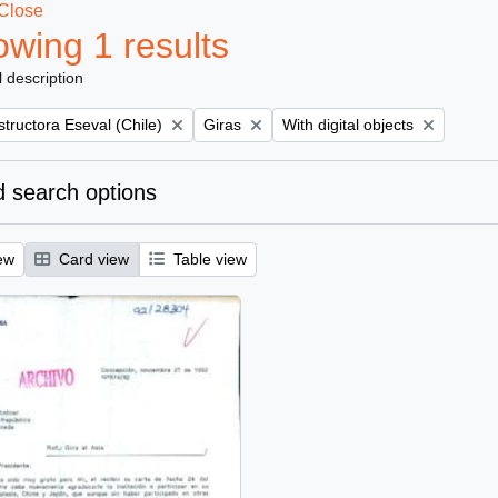
Close
wing 1 results
l description
Remove filter:
Remove filter:
tructora Eseval (Chile)
Giras
With digital objects
 search options
ew
Card view
Table view