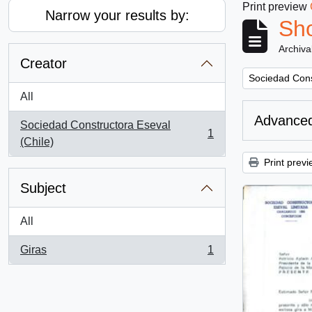
Print preview
Narrow your results by:
Sho
Archiva
Creator
Remove filter:
Sociedad Cons
All
Advanced
Sociedad Constructora Eseval
1
, 1 results
(Chile)
Print previ
Subject
All
Giras
1
, 1 results