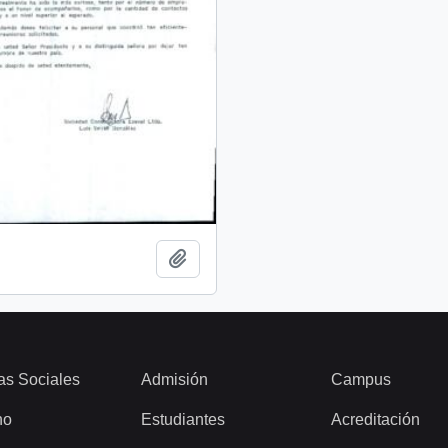
Add to clipboard
as Sociales
Admisión
Campus
ho
Estudiantes
Acreditación