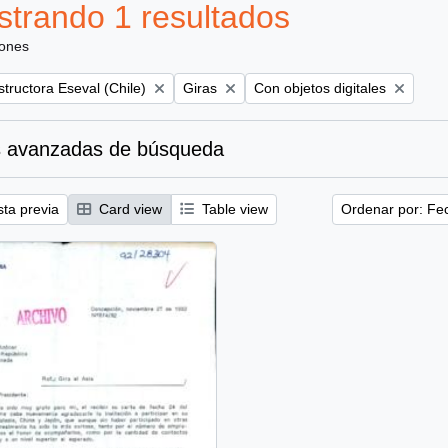
trando 1 resultados
iones
Remove filter:
Remove filter:
tructora Eseval (Chile)
Giras
Con objetos digitales
 avanzadas de búsqueda
sta previa
Card view
Table view
Ordenar por: Fe