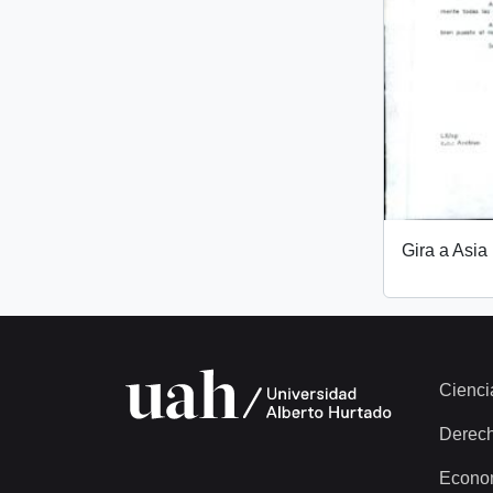
Gira a Asia
Cienci
Derec
Econo