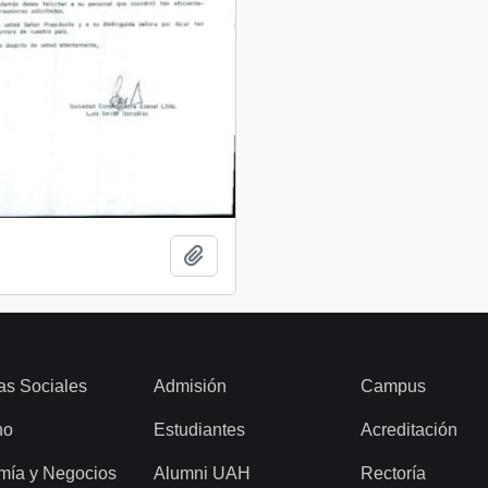
Añadir al portapapeles
as Sociales
Admisión
Campus
ho
Estudiantes
Acreditación
mía y Negocios
Alumni UAH
Rectoría