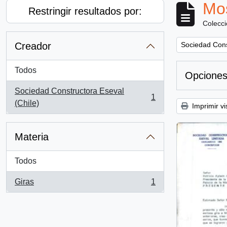
Mos
Restringir resultados por:
Colecc
Remove filter:
Creador
Sociedad Cons
Todos
Opciones
Sociedad Constructora Eseval
1
, 1 resultados
(Chile)
Imprimir vi
Materia
Todos
Giras
1
, 1 resultados