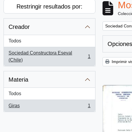
Mos
Restringir resultados por:
Colecc
Remove filter:
Creador
Sociedad Cons
Todos
Opciones
Sociedad Constructora Eseval
1
, 1 resultados
(Chile)
Imprimir vi
Materia
Todos
Giras
1
, 1 resultados