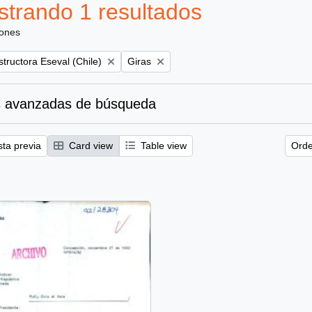
trando 1 resultados
iones
Remove filter:
tructora Eseval (Chile)
Giras
 avanzadas de búsqueda
sta previa
Card view
Table view
Orde