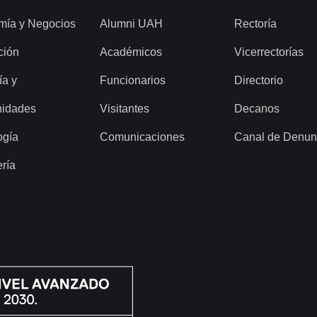
mía y Negocios
Alumni UAH
Rectoría
ción
Académicos
Vicerrectorías
ía y
Funcionarios
Directorio
idades
Visitantes
Decanos
ogía
Comunicaciones
Canal de Denun
ería