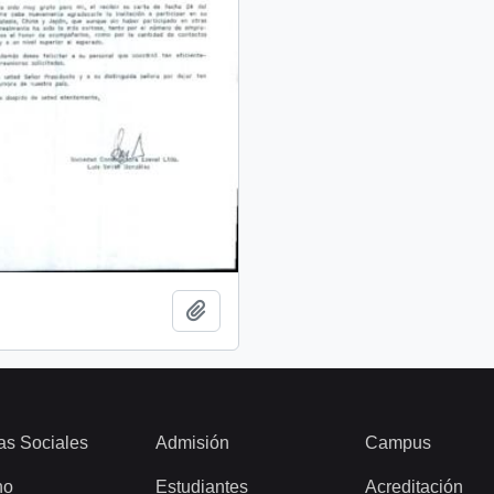
Añadir al portapapeles
as Sociales
Admisión
Campus
ho
Estudiantes
Acreditación