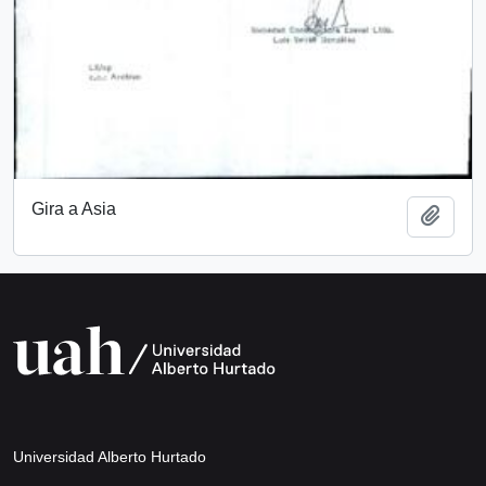
Gira a Asia
Add t
Universidad Alberto Hurtado