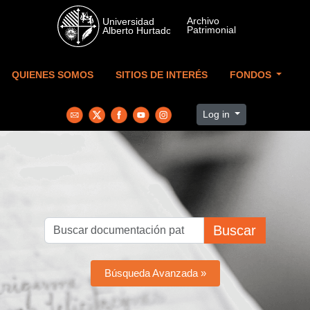
Skip to main content
QUIENES SOMOS
SITIOS DE INTERÉS
FONDOS
Log in
Buscar
Búsqueda Avanzada »