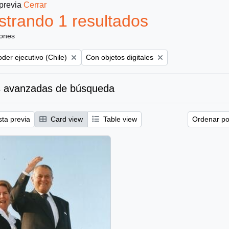
 previa
Cerrar
trando 1 resultados
iones
move filter:
Remove filter:
der ejecutivo (Chile)
Con objetos digitales
 avanzadas de búsqueda
sta previa
Card view
Table view
Ordenar por