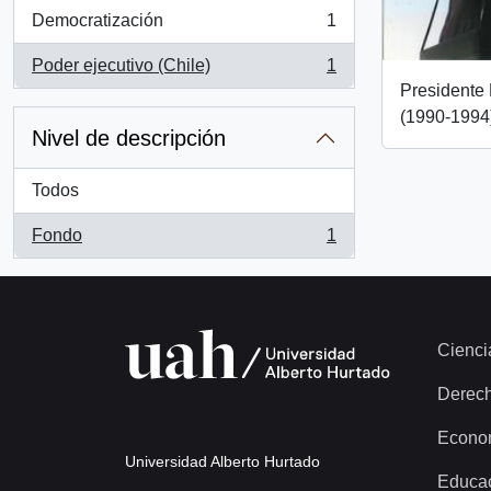
Democratización
1
, 1 resultados
Poder ejecutivo (Chile)
1
, 1 resultados
Presidente 
(1990-1994
Nivel de descripción
Todos
Fondo
1
, 1 resultados
Cienci
Derec
Econo
Universidad Alberto Hurtado
Educa