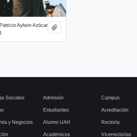
Patricio Aylwin Azócar
Añadir al portapapeles
)
as Sociales
Admisión
Campus
ho
Estudiantes
Acreditación
mía y Negocios
Alumni UAH
Rectoría
ción
Académicos
Vicerrectorías