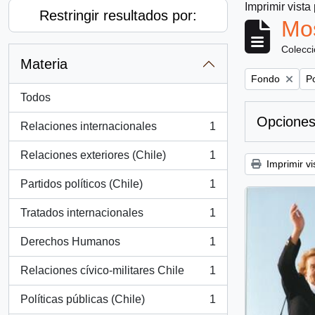
Imprimir vista
Restringir resultados por:
Mos
Colecc
Materia
Remove filter:
Re
Fondo
Po
Todos
Opciones
Relaciones internacionales
1
, 1 resultados
Relaciones exteriores (Chile)
1
, 1 resultados
Imprimir vi
Partidos políticos (Chile)
1
, 1 resultados
Tratados internacionales
1
, 1 resultados
Derechos Humanos
1
, 1 resultados
Relaciones cívico-militares Chile
1
, 1 resultados
Políticas públicas (Chile)
1
, 1 resultados