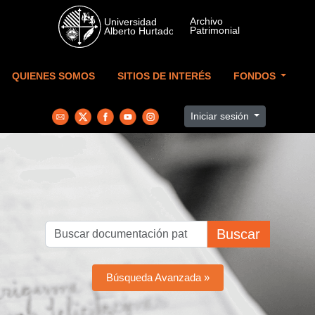
Skip to main content
QUIENES SOMOS
SITIOS DE INTERÉS
FONDOS
Iniciar sesión
Buscar
Búsqueda Avanzada »