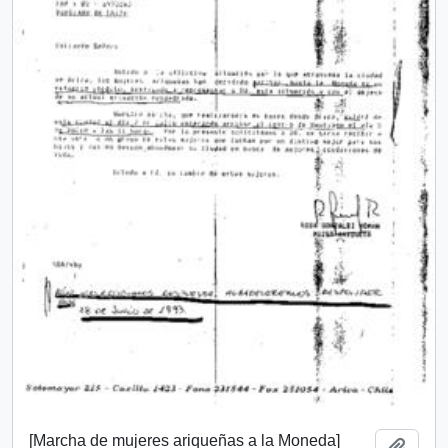
[Marcha de mujeres ariqueñas a la Moneda]
Añadi