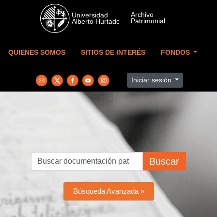
Skip to main content
QUIENES SOMOS
SITIOS DE INTERÉS
FONDOS
Iniciar sesión
Buscar
Búsqueda Avanzada »