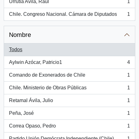
Urrutía Avila, Raúl
1
, 1 resultados
Chile. Congreso Nacional. Cámara de Diputados
1
, 1 resultados
Nombre
Todos
Aylwin Azócar, Patricio1
4
, 4 resultados
Comando de Exonerados de Chile
1
, 1 resultados
Chile. Ministerio de Obras Públicas
1
, 1 resultados
Retamal Ávila, Julio
1
, 1 resultados
Peña, José
1
, 1 resultados
Correa Opaso, Pedro
1
, 1 resultados
Partido Unión Demócrata Independiente (Chile)
1