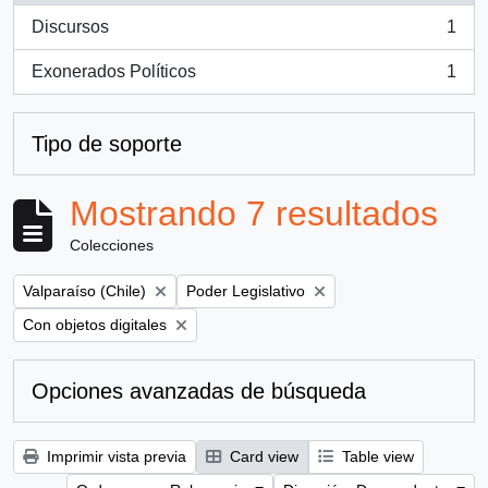
Discursos
1
, 1 resultados
Exonerados Políticos
1
, 1 resultados
Tipo de soporte
Mostrando 7 resultados
Colecciones
Remove filter:
Remove filter:
Valparaíso (Chile)
Poder Legislativo
Remove filter:
Con objetos digitales
Opciones avanzadas de búsqueda
Imprimir vista previa
Card view
Table view