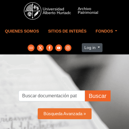
Skip to main content
QUIENES SOMOS
SITIOS DE INTERÉS
FONDOS
Log in
Buscar
Búsqueda Avanzada »