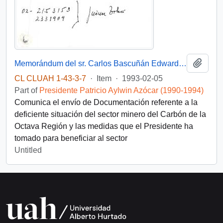
Add t
Memorándum del sr. Carlos Bascuñán Edwards dirigido al Presidente de la República, comunicándole el envío de documentos que requieren de manera urgente su firma
CL CLUAH 1-43-3-7
·
Item
·
1993-02-05
Part of
Presidente Patricio Aylwin Azócar (1990-1994)
Comunica el envío de Documentación referente a la
deficiente situación del sector minero del Carbón de la
Octava Región y las medidas que el Presidente ha
tomado para beneficiar al sector
Untitled