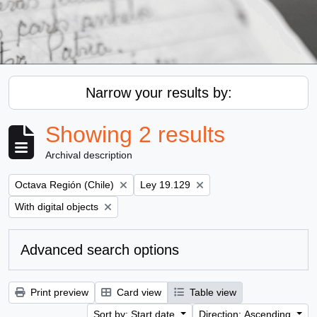
Narrow your results by:
Showing 2 results
Archival description
Remove filter:
Remove filter:
Octava Región (Chile)
Ley 19.129
Remove filter:
With digital objects
Advanced search options
Print preview
Card view
Table view
Sort by: Start date
Direction: Ascending