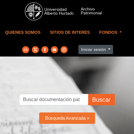
Skip to main content
QUIENES SOMOS
SITIOS DE INTERÉS
FONDOS
Iniciar sesión
Buscar
Búsqueda Avanzada »