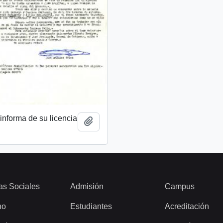
 informa de su licencia
Add to clipboard
as Sociales
Admisión
Campus
ho
Estudiantes
Acreditación