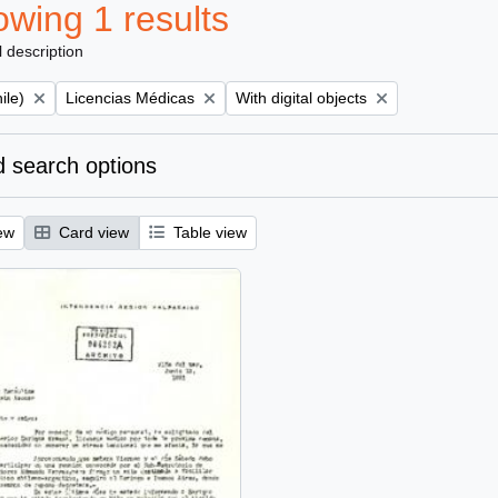
wing 1 results
l description
Remove filter:
Remove filter:
ile)
Licencias Médicas
With digital objects
 search options
ew
Card view
Table view