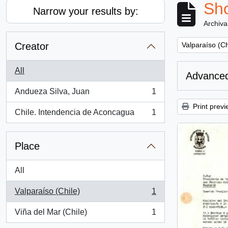
Sho
Narrow your results by:
Archiva
Remove filter:
Creator
Valparaíso (Ch
All
Advanced
Andueza Silva, Juan
1
, 1 results
Print previ
Chile. Intendencia de Aconcagua
1
, 1 results
Place
All
Valparaíso (Chile)
1
, 1 results
Viña del Mar (Chile)
1
, 1 results