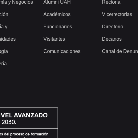
mía y Negocios
Alumni UAH
Rectoría
ción
Académicos
Vicerrectorías
ía y
Funcionarios
Directorio
idades
Visitantes
Decanos
ogía
Comunicaciones
Canal de Denun
ería