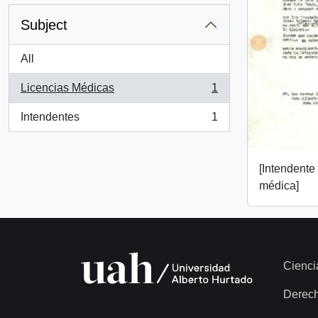
Subject
All
Licencias Médicas
1
, 1 results
Intendentes
1
, 1 results
[Intendente
médica]
Cienci
Derec