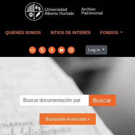
Skip to main content
QUIENES SOMOS
SITIOS DE INTERÉS
FONDOS
Log in
Buscar
Búsqueda Avanzada »