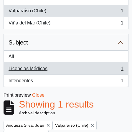
Valparaíso (Chile)
1
, 1 results
Viña del Mar (Chile)
1
, 1 results
Subject
All
Licencias Médicas
1
, 1 results
Intendentes
1
, 1 results
Print preview
Close
Showing 1 results
Archival description
Remove filter:
Remove filter:
Andueza Silva, Juan
Valparaíso (Chile)