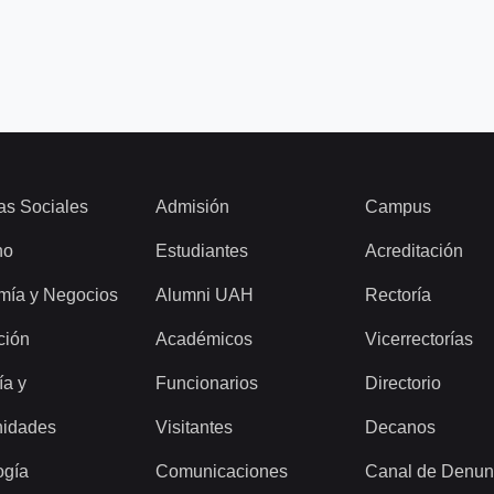
as Sociales
Admisión
Campus
ho
Estudiantes
Acreditación
mía y Negocios
Alumni UAH
Rectoría
ción
Académicos
Vicerrectorías
ía y
Funcionarios
Directorio
idades
Visitantes
Decanos
ogía
Comunicaciones
Canal de Denun