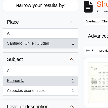
Sho
Narrow your results by:
Archiva
Remove filter:
Place
Santiago (Chil
All
Advanced
Santiago (Chile : Ciudad)
1
, 1 results
Print previ
Subject
All
Economía
1
, 1 results
Aspectos económicos
1
, 1 results
Level of description