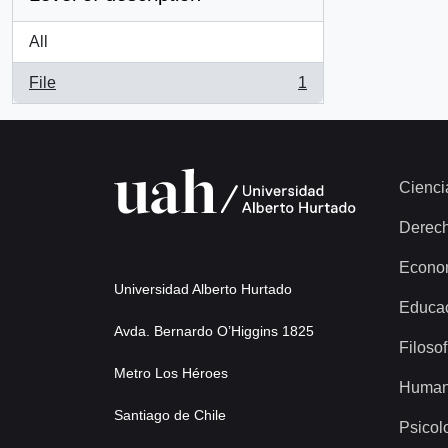
All
File
1
, 1 results
Cienci
Derec
Econo
Universidad Alberto Hurtado
Educa
Avda. Bernardo O’Higgins 1825
Filosof
Metro Los Héroes
Human
Santiago de Chile
Psicol