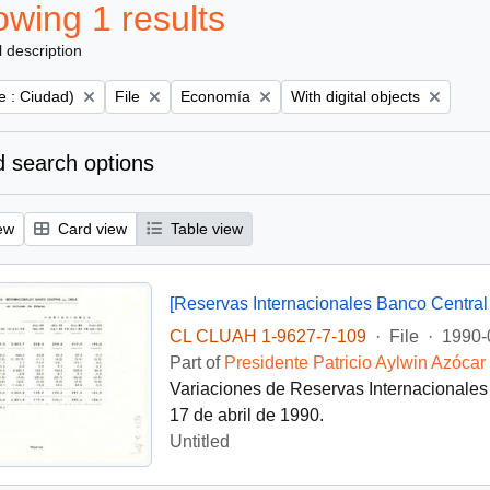
wing 1 results
l description
Remove filter:
Remove filter:
Remove filter:
e : Ciudad)
File
Economía
With digital objects
 search options
ew
Card view
Table view
[Reservas Internacionales Banco Central 
CL CLUAH 1-9627-7-109
·
File
·
1990-
Part of
Presidente Patricio Aylwin Azócar
Variaciones de Reservas Internacionales 
17 de abril de 1990.
Untitled