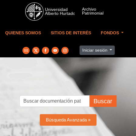
Skip to main content
QUIENES SOMOS
SITIOS DE INTERÉS
FONDOS
Iniciar sesión
Buscar
Búsqueda Avanzada »