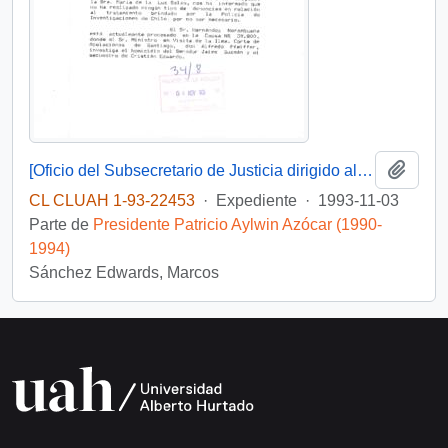
Añadi
[Oficio del Subsecretario de Justicia dirigido al sr. Wilfried Telkamper, miembro del parlamento europeo]
CL CLUAH 1-93-22453
·
Expediente
·
1993-11-03
Parte de
Presidente Patricio Aylwin Azócar (1990-
1994)
Sánchez Edwards, Marcos