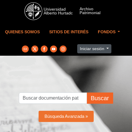
Skip to main content
QUIENES SOMOS
SITIOS DE INTERÉS
FONDOS
Iniciar sesión
Buscar
Búsqueda Avanzada »