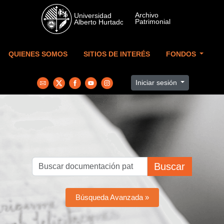
Skip to main content
QUIENES SOMOS
SITIOS DE INTERÉS
FONDOS
Iniciar sesión
Buscar
Búsqueda Avanzada »