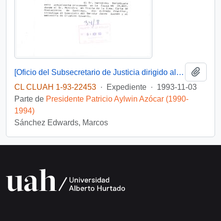
Añadi
[Oficio del Subsecretario de Justicia dirigido al sr. Wilfried Telkamper, miembro del parlamento europeo]
CL CLUAH 1-93-22453
·
Expediente
·
1993-11-03
Parte de
Presidente Patricio Aylwin Azócar (1990-
1994)
Sánchez Edwards, Marcos