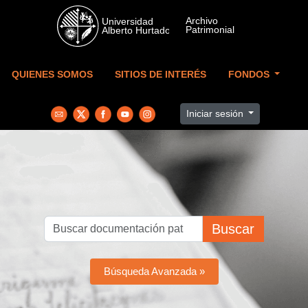
Skip to main content
QUIENES SOMOS
SITIOS DE INTERÉS
FONDOS
Iniciar sesión
Buscar
Búsqueda Avanzada »